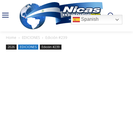
Spanish
Home
EDICIONES
Edición #239
2026
EDICIONES
Edición #239