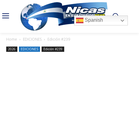
Spanish
Home
EDICIONES
Edición #239
2026
EDICIONES
Edición #239