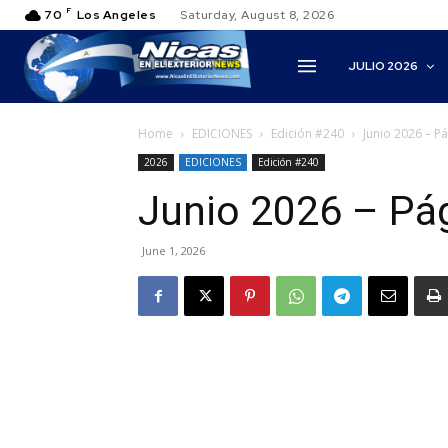
F
70
Los Angeles
Saturday, August 8, 2026
JULIO 2026
Home
EDICIONES
Edición #240
Junio 2026 – P
2026
EDICIONES
Edición #240
Junio 2026 – Pá
June 1, 2026