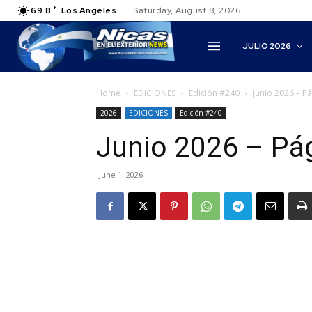
F
69.8
Los Angeles
Saturday, August 8, 2026
JULIO 2026
Home
EDICIONES
Edición #240
Junio 2026 – P
2026
EDICIONES
Edición #240
Junio 2026 – Pá
June 1, 2026