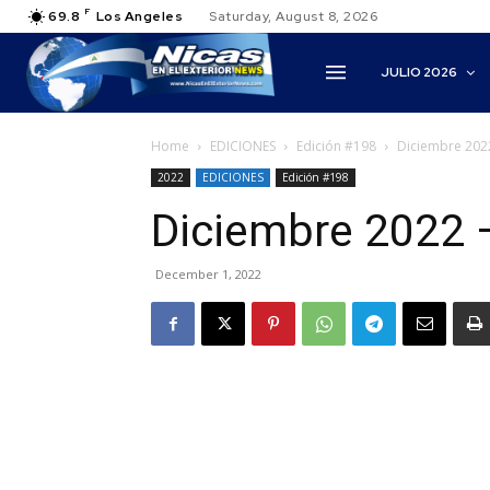
F
69.8
Los Angeles
Saturday, August 8, 2026
JULIO 2026
Home
EDICIONES
Edición #198
Diciembre 2022
2022
EDICIONES
Edición #198
Diciembre 2022 
December 1, 2022