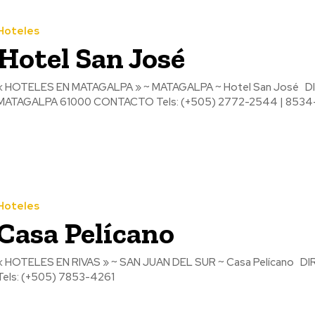
Hoteles
Hotel San José
 HOTELES EN MATAGALPA » ~ MATAGALPA ~ Hotel San José DIRECCIÓN Detrás de la Iglesia San José Matagalpa,
Hoteles
Casa Pelícano
 HOTELES EN RIVAS » ~ SAN JUAN DEL SUR ~ Casa Pelícano DIRECCIÓN Playa El Coco San Juan Del Sur, RIVAS CONTACTO
Tels: (+505) 7853-4261