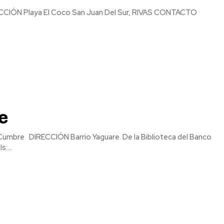
e
teca del Banco
:...