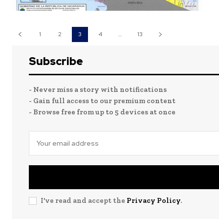
1
2
3
4
...
13
Subscribe
- Never miss a story with notifications
- Gain full access to our premium content
- Browse free from up to 5 devices at once
I've read and accept the
Privacy Policy
.