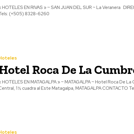
 HOTELES EN RIVAS » ~ SAN JUAN DEL SUR ~ La Veranera DIRECCIÓN Playa El Coco San Juan Del Sur, RIVAS CONTACTO
Tels: (+505) 8328-6260
Hoteles
Hotel Roca De La Cumbr
 HOTELES EN MATAGALPA » ~ MATAGALPA ~ Hotel Roca De La Cumbre DIRECCIÓN Barrio Yaguare. De la Biblio
Central, 1 ½ cuadra al Este Matagalpa, MATAGALPA CONTACTO Tels
Hoteles