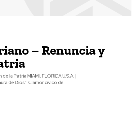
iano – Renuncia y
atria
primero y es hechura de Dios”. Clamor cívico de...