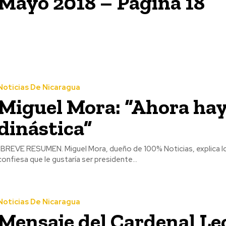
Mayo 2018 – Página 18
Noticias De Nicaragua
Miguel Mora: “Ahora hay
dinástica”
nsuró su canal y
confiesa que le gustaría ser presidente...
Noticias De Nicaragua
Mensaje del Cardenal Le