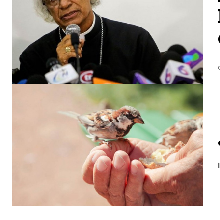
Mensaje del Cardenal Leopoldo José Brenes por los actos de violencia que se han registrados el día de hoy e
¿ERES UN PÁJARO HERIDO? Te sientes como un pájaro herido porque cuando emprendiste el vuelo, te dis