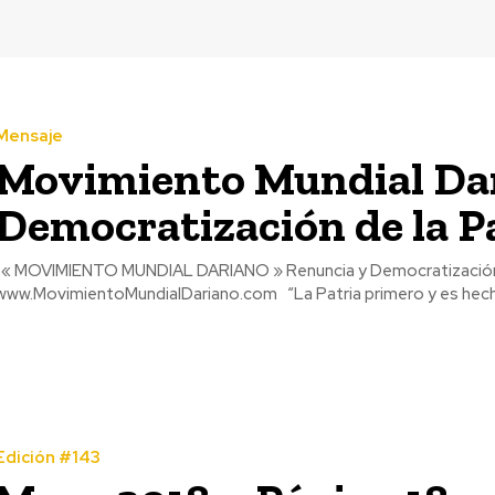
Mensaje
Movimiento Mundial Dar
Democratización de la P
RIDA U.S.A. |
www.MovimientoMundialDariano.com “La Patria 
Edición #143