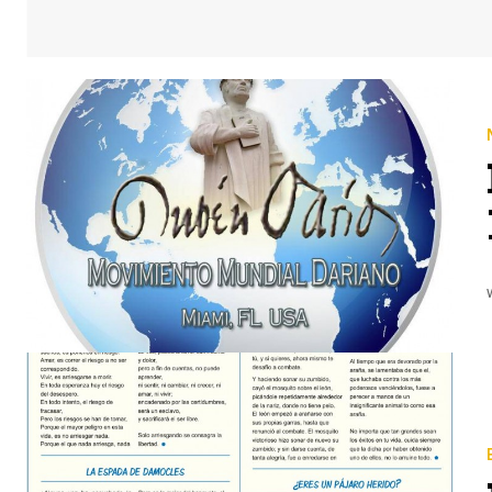
« MOVIMIENTO MUNDIAL DARIANO » Renuncia y Democratización de la Patria MIAMI, FLO