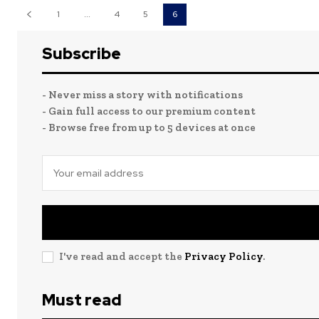
1
...
4
5
6
Subscribe
- Never miss a story with notifications
- Gain full access to our premium content
- Browse free from up to 5 devices at once
I've read and accept the
Privacy Policy
.
Must read