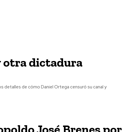
 otra dictadura
opoldo José Brenes por