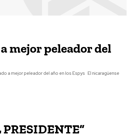
a mejor peleador del
eleador del año en los Espys El nicaragüense
 PRESIDENTE”