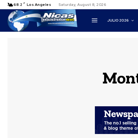
F
68.2
Los Angeles
Saturday, August 8, 2026
JULIO 2026
Mont