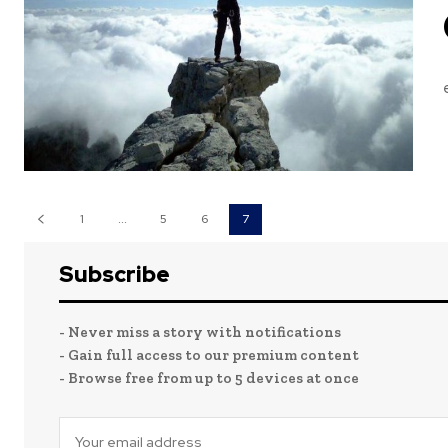
GRANDES METAS Un maestro que quería enseñarles una lección a sus alumnos. Les dio la oportunidad de es
1
...
5
6
7
Subscribe
- Never miss a story with notifications
- Gain full access to our premium content
- Browse free from up to 5 devices at once