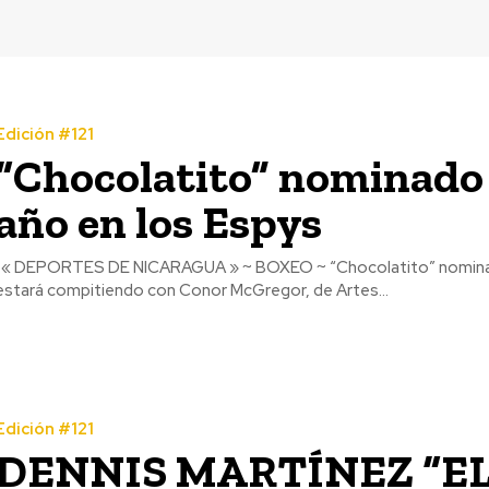
Edición #121
“Chocolatito” nominado 
año en los Espys
« DEPORTES DE NICARAGUA » ~ BOXEO ~ “Chocolatito” nominado a mejor p
estará compitiendo con Conor McGregor, de Artes...
Edición #121
DENNIS MARTÍNEZ “EL