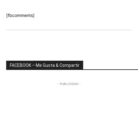
[fbcomments]
FACEBOOK – Me Gusta & Compartir
- PUBLICIDAD -